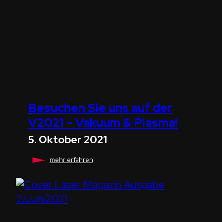
Besuchen Sie uns auf der
V2021 – Vakuum & Plasma!
5. Oktober 2021
Besuchen
mehr erfahren
Sie
uns
auf
der
V2021
–
Vakuum