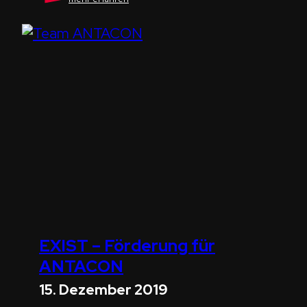
ist
Teil
der
ersten
Saxeed
Masterclass
EXIST – Förderung für
ANTACON
15. Dezember 2019