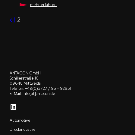
EXIST
mehr erfahren
–
Förderung
Seitennummeri
für
Previous
1
2
ANTACON
Page
der
Beiträge
ANTACON GmbH
Schillerstraße 10
09648 Mittweida
Telefon: +49(0)3727 / 95 – 92951
E-Mail: info[at]antacon.de
LinkedIn
Automotive
Druckindustrie