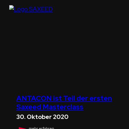
uns
auf
der
ICMCTF
2021
ANTACON ist Teil der ersten
Saxeed Masterclass
30. Oktober 2020
ANTACON
mehr erfahren