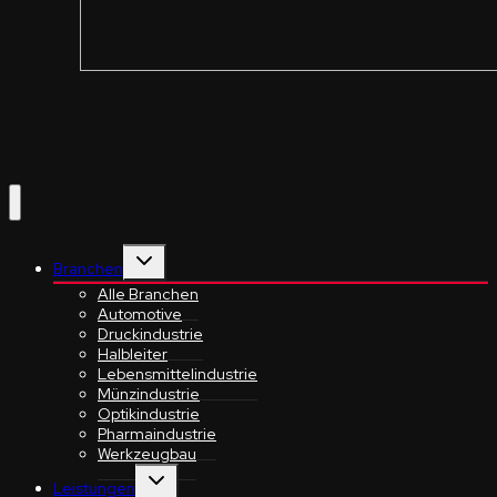
Untermenü
Branchen
umschalten
Alle Branchen
Automotive
Druckindustrie
Halbleiter
Lebensmittelindustrie
Münzindustrie
Optikindustrie
Pharmaindustrie
Werkzeugbau
Untermenü
Leistungen
umschalten